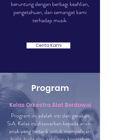
beruntung dengan berbagi keahlian,
pengetahuan, dan semangat kami
terhadap musik.
Cerita Kami
Program
Kelas Orkestra Alat Berdawai
Program ini adalah inti dari gerakan
SiA. Kelas ini ditawarkan kepada anak-
anak yang tertarik untuk mempelajari
biola, biola alto, selo atau kontrabas