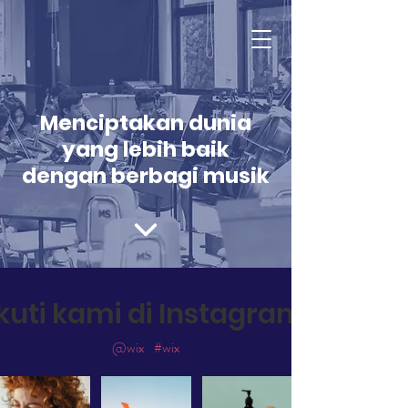
Menciptakan dunia
yang lebih baik
dengan berbagi musik
Ikuti kami di Instagram
@wix
#wix